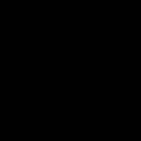
Unbeschriebene Blätter auf Reisen
Kirstin Luther & Martin Maubach
Des Glückes eigener Schmied
Gerhard Zirkel
Montenegro als Lebens-Oase
Yvonne Willner