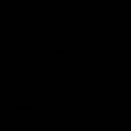
und Familienunternehmen als Chance für
Wachstum
PhDr. Martin Reh – weitere Einblicke
Geführte Lebensreise des Loslassens und die
Geschenke des Lebens
Juana Drizhal
Reise zum Seelenort: Eine andauernde Reise
voller Erkenntnisse
Anna Roth – weitere Einblicke