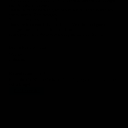
Wie ihr durch meine Tochter Amanda wisst, sind wir Mitte August
nach Andalusien gezogen.
Diesen Herzenswunsch trug ich bereits seit 30 Jahren in mir. Ich
wusste immer: Zum richtigen
Zeitpunkt würde sich dieser Traum erfüllen.
Nun setze ich meine Reise mit Tieren, Menschen und guten
Energien hier fort – und freue mich auf
meine persönliche Weiterentwicklung im Land der Sonne.
Dagmar Roelofsen folgen:
Website
Instagram
Kostenlos anmelden!
Melde dich für 0€ an und erhalten freien Zugang zu den Interviews in
voller Länge!
Für 0€ anmelden