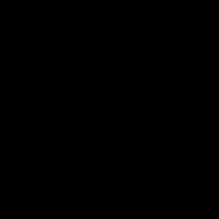
Kreatives Sein auf Mallorca
Sonja Ariel von Staden
Ein Urlaub öffnet die Türen fürs Reisen
Juliane Wilde & Marcus Horndt
Leuchtende Fahrrad-Giraffen auf Europas
Straßen