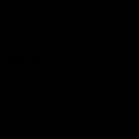
Angekommen in Costa Rica
Mayan Gabbay & Alice Gabbay
Zyklen, Reisen und der Duft des Lebens
Nancy & Florian Weisheit
Mit Kindern und Katze im Wohnmobil
entlang Italiens Küsten
Anna Steininger