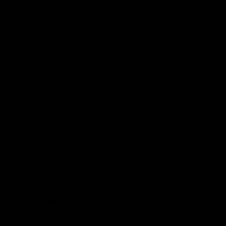
Was Berührung mit Business zu tun hat
Amira Susanne Reh
Ein Cappuccino, der ein Leben veränderte
Fabian Bebber
Die Kapitel Auswandern und Reisen im
Lebensbuch
Teo Coe