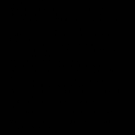
Niederlanden geboren.
Als ich ein Jahr alt war, sind wir nach Deutschland gezogen.
Hier bin ich mit Pferden, Hunden und Katzen aufgewachsen.
1993 reiste ich zum ersten Mal alleine ins ferne Spanien, auf eine
Hacienda, um noch mehr
Erfahrungen in der Pferdewelt zu sammeln.
1994 zog es mich nach Kalifornien, Amerika, wo ich zwei Jahre
lang verschiedenste Pferdetrainer
besuchte, um mich in diesem Bereich weiterzubilden.
1997 führte mich mein Weg auf einen Pferdehof im Allgäu, wo ich
für Pferdetraining, Beritt,
Reitunterricht und Reitkurse zuständig war.
1998 zeigte sich zum ersten Mal meine Hautkrankheit.
Diese Krankheit hat mich später auf meinen energetischen Weg
geführt.
1999 kam meine wunderbare Tochter Amanda zur Welt.
2001 kam mein toller Sohn Adrian zur Welt.
Mit der Geburt meiner Kinder bin ich in die Selbstständigkeit als
Pferdetrainerin gegangen.
Parallel dazu habe ich viele Tierkommunikationskurse besucht, da
mich diese Form der
Kommunikation sehr berührt und meine Neugier immer weiter
entfacht hat.
Meine Hautkrankheit hat mich zeitgleich dazu bewegt, viele
energetische Seminare zu besuchen
denn die Hoffnung auf Heilung war groß und ich galt aus ärztlicher