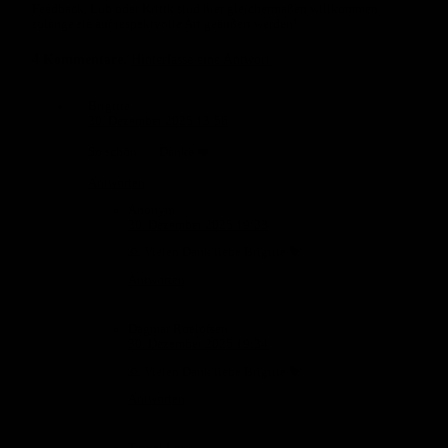
Feedback, Lob oder Kritik sind hier gleichermaßen willkommen,
solange sie auf respektvolle Art geäußert werden!
4
Kommentare
.
Hinterlasse eine Antwort
Brigitte
30. Dezember 2025 13:56
So schön …. Danke ❤️
Antworten
Anonym
30. Dezember 2025 19:33
🙏 Vielen Dank liebe Brigitte 💝
Antworten
Dagmar Roelofsen
30. Dezember 2025 19:34
🙏 Vielen Dank liebe Brigitte 💝
Antworten
Travel.Love