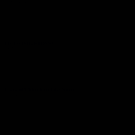
Dr. Jenny Zobel
Energieschwung beim Reisen
Ines & Jonas Kilthau
Umzug auf 8 Beinen in den hohen Norden
Linda Held