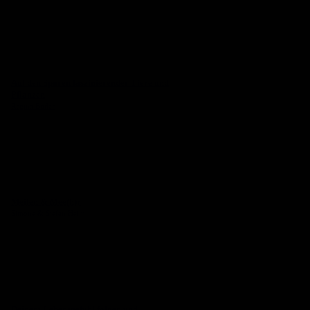
Auf den Spuren faszinierender Tiere und
Pflanzen
Regina Buder
Meilen & Mee(h)r
Simone & Stefan Heim
Deinem Lebensgefühl folgen und