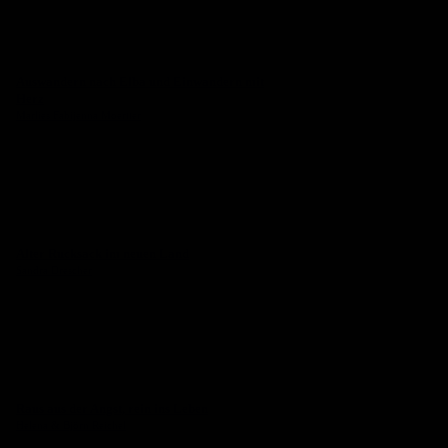
Auswandern nach Elba und Einwandern mit
Herz
Marlies Fabijenna Moertter
Alter Rucksack im neuen Land
Sandra Drescher
Raus aus der Angst, rein ins Leben
Helena & Björn Reichel