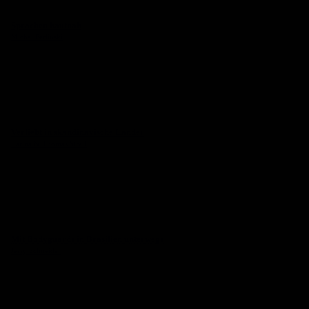
Sprachen hautnah
Michal Perlinski
Verliebt in skandinavische Länder
Carina & Thomas Streif
Mit Bodyguards in Brasilien unterwegs
Jessy Schneider