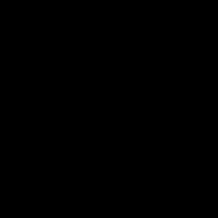
TravelLOVE – Auf Reisen als Paar
erblühen
Webinar im Premium-Paket: „TravelLOVE – Auf
Reisen als Paar erblühen“ mit Juliane Wilde & Marcus
Horndt
Wahrhaftigkeit, Authentizität und wie
wichtig deine Individualität ist
Webinar im Premium-Paket: „Wahrhaftigkeit,
Authentizität und wie wichtig Individualität ist“ mit
Nancy & Florian Weisheit