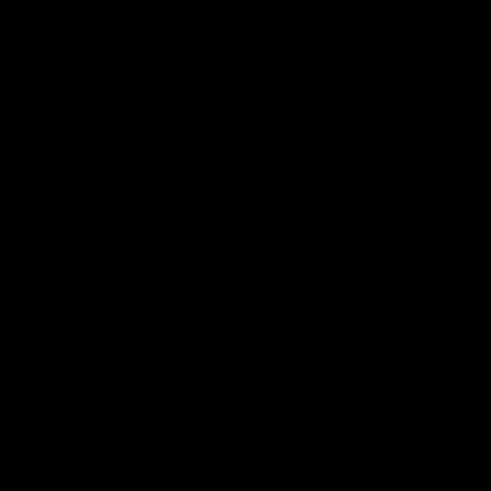
gemeinsam frei werden
Angela & Carsten Dickhut
Auf den Spuren der Düfte
Dani Lauer
Wo einen das Herz zusammen führt
Markus von Ökologisch Siedeln