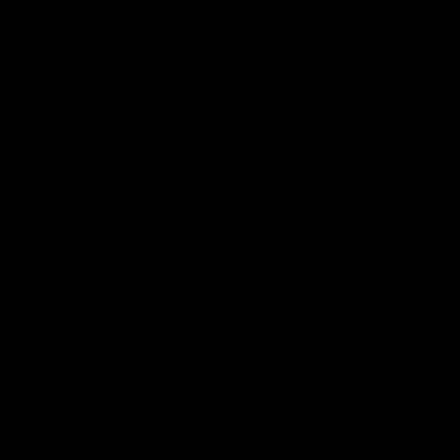
31. Dezember 2025 14:49
Liebe Brigitte,
Danke dir für deine Wertschätzung 😊
Das Gespräch mit Dagmar war so wunderbar für
uns und die vielen Facetten, die angesprochen
werden, sind ein Teil des Lebens 💛
Herzliche Grüße,
Mathias und Madeleine
Antworten
Deine E-Mail-Adresse wird nicht veröffentlicht.
Erforderliche
Felder sind mit
*
markiert
Bitte füllen Sie dieses Feld aus.
Bitte füllen Sie dieses Feld aus.
Bitte gib eine gültige E-Mail-Adresse ein.
Kommentar abschicken