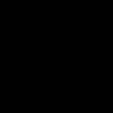
Was dir die Sterne über deinen Ort
verraten: Mit der Astrokartografie seinen
Seelen- und Berufungsort finden
Anna Roth
In der Welt Zuhause
Christoph Heuermann
Rechtssichere Auswanderungs-Tipps für
mehr Sonne im Leben
Michael Wohlfart