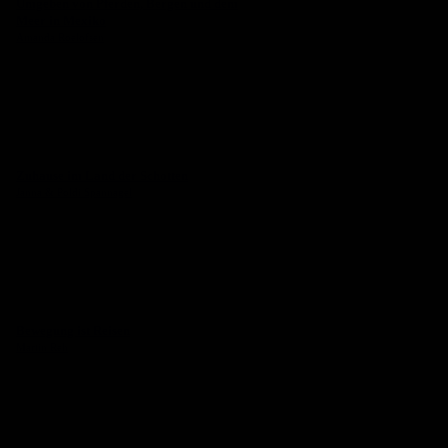
Umgeben von Pferden, Bergen und dem
Meer in Mexiko
Amanda Roelofsen
Zuhause im Land der Schotten
Janna & Poldi Spannagel
Bewegung ist Reisen
Martin Reh