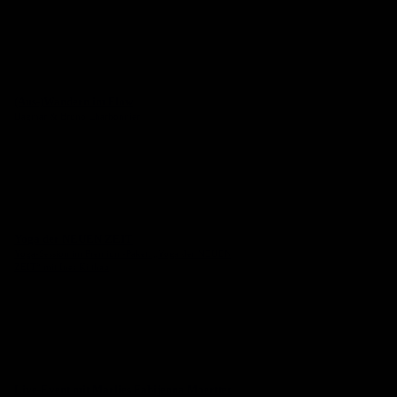
(Aus-)Wandern im Flow
Dagmar & Bruno Charbonnier
Yoga der NEUEN ZEIT
Yoga-Session im Premium-Paket: „Yoga der NEUEN
ZEIT“ mit Ines Kilthau
Live-Event mit Marlies Fabijenna Moertter