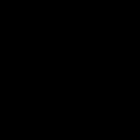
Ein großer Schritt ins Ungewisse
Nadescha San & Christoph Stenzel
Neue Wege als Familie gehen
Katharina & Nils Sporleder
Vitamin D und wunderbare Beziehungen zu
Menschen gratis in Costa Rica