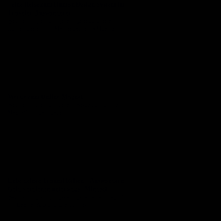
- eine Reise zum Human Design System für
Traveler/Auswanderer
Webinar im Premium-Paket: „Reise zu unserem
Human Design“ mit Marlies Fabijenna Moertter
Werde zum Online-Magnet
Webinar im Premium-Paket: „Werde zum Online-
Magnet“ mit Dani Lauer
Lebe deinen Traum! Reisen – Auswandern –
Geld verdienen unterwegs - Mindset
Webinar im Premium-Paket: „Lebe deinen Traum“
mit Dagmar & Bruno Charbonnier