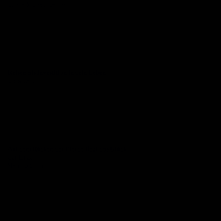
Lorena & Gregor Bennek
Reisen als Investition in dein Leben
Ute & Randy
Auf dem Rücken der Pferde liegt das Glück
der Erde
Maren Brümmer