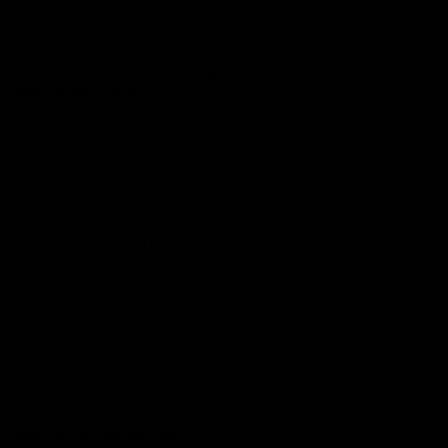
Auf in den nächsten Energieschwung: Eine
innere & äußere Reise
Ines & Jonas Kilthau – weitere Einblicke
Abenteuer Reisen: Vom Kindergeld bis
Stromausfall
Ute & Randy – weitere Einblicke
Offenheit öffnet Türen: Alles hinter sich
lassen & sich selbst begegnen