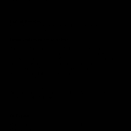
Dagmar Roelofsen
Reiten im energetischen Einklang mit Tier und Mensch.
Energieseminare und Meditationen
Zusammenfassung des Interviews
Reiten und Reisen sind Dagmar Roelofsens Passion. Dies führte sie
in mehrere Länder, in denen sie auf Pferderanches tätig war. Bei
ihrer Arbeit mit Pferden und Menschen vereint sie einerseits die
Tierkommunikation, andererseits die Energiearbeit. Im Gespräch
spannen wir den Bogen zur Kommunikation mit verstorbenen
Seelen über die Heilung von körperlichen Symptomen bis hin zum
Loslassen von Ängsten.
Dagmars Freude beim Thema Pferde spürt man durch den
Bildschirm hindurch und ihre einfühlsame Art trägt das Gespräch
auf wundervolle Weise 😀
Zu Dagmar
Mein Tierisch-Energetischer Travel-Lebenslauf
Mein Name ist Dagmar Roelofsen. Ich wurde am 22.11.1970 in den