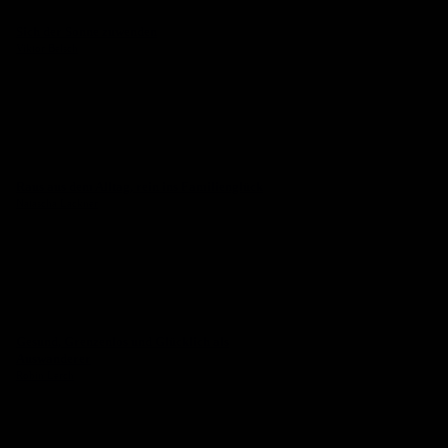
Sich der Sonne zuwenden
Viktor Belsch
Raus aus dem Alltag, rein ins Familienglück
Natascha Lackner
Gesund, Grenzenlos und Glücklich als
Auswanderer
Robin Lerch