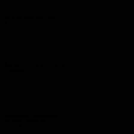
Das Leben macht keine Fehler
Matthias Fuchs
Raus aus der Komfortzone, raus ins
Unbekannte
Bianca
Mit Van durch die Welt und mit
Bildungsprojekt am Start
Christoph Heuermann – weitere Einblicke