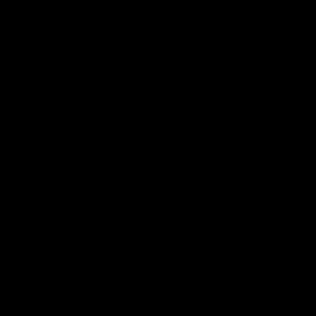
Der Weg mit Herz & Seele nach Kreta
Katja & Wolfgang Düsener
Meine Liebe zum Reisen im "Hier und
Jetzt" - "Nie ohne meine Kinder"
Caroline
Die Bewegung von Menschen, Klein-, Mittel-