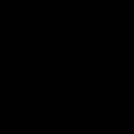
Über den Wolken scheint die Sonne
Marie Ringhand
Mit 55 Jahren Systemausstieg ins Leben auf
Zypern
Sabine Clemens
Heimat bei den Trollen
Jonna Nordvind