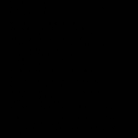
Sicht als „austherapiert“.
So geschah es, dass ich im Laufe der Jahre immer bewusster im
Umgang mit mir selbst und den
Tieren wurde.
Meine Haut durfte schließlich in Heilung gehen.
Mittlerweile habe ich selbst bereits unzählige
Tierkommunikationskurse gegeben – ebenso wie
viele Energieseminare zur Heilung auf allen Ebenen.
Das Reisen habe ich mir immer bewahrt. Viele Jahre lang war der
Februar mein Reisemonat, in
dem ich meist alleine losgezogen bin, um Land, Leute, Sonne und
wertvolle Erfahrungen für mein
Leben zu sammeln.
Natürlich sind wir auch jedes Jahr als Familie in den Urlaub
gefahren.
Vor der Pandemie habe ich außerdem zwei wöchige Kurse in
Spanien und Portugal abgehalten,
die Tierkommunikation und energetische Arbeit – insbesondere das
Lösen von Energieblockaden
bei Mensch und Tier – miteinander verbanden.
Meine Selbstständigkeit habe ich über all die Jahre hinweg
fortgeführt.
Ich liebe es, mit Pferden und ihren Besitzerinnen und Besitzern zu
arbeiten – in Verbindung mit
Kommunikation und energetischer Weiterentwicklung für Mensch
und Tier.