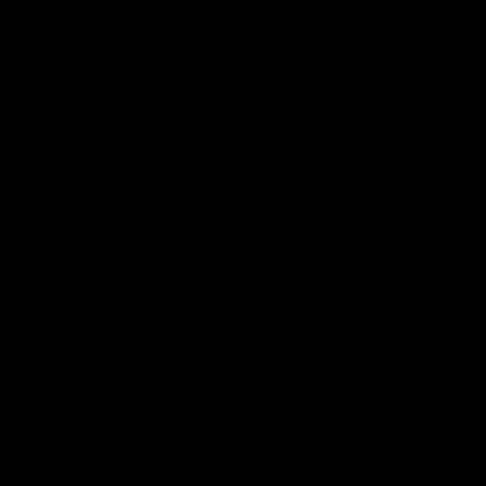
Zwischen Hobbit und Fallschirmspringen
an einer neuseeländischen Schule
Emilia Kocatürk
Der Ruf der kanadischen Wälder für eine
Familie
Thorsten Wetzig
Den kalifornischen Traum leben
Evelin & Norman Ruppert