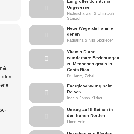
Ein großer Schritt ins
Ungewisse
Nadescha San & Christoph
Stenzel
Neue Wege als Familie
gehen
Katharina & Nils Sporleder
Vitamin D und
wunderbare Beziehungen
zu Menschen gratis in
r &
Costa Rica
funden
Dr. Jenny Zobel
dene
Energieschwung beim
Reisen
Ines & Jonas Kilthau
Umzug auf 8 Beinen in
se-
den hohen Norden
Linda Held
Umgeben von Pferden,