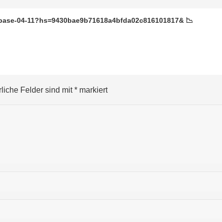
/Coinbase-04-11?hs=9430bae9b71618a4bfda02c816101817& 📉
rliche Felder sind mit
*
markiert