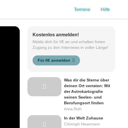
Termine
Hilfe
Kostenlos anmelden!
Melde dich für 0€ an und erhalten freien
Zugang zu den Interviews in voller Länge!
Für 0€ anmelden
Was dir die Sterne über
deinen Ort verraten: Mit
der Astrokartografie
seinen Seelen- und
Berufungsort finden
Anna Roth
In der Welt Zuhause
Christoph Heuermann