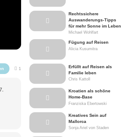
Rechtssichere
Auswanderungs-Tipps
für mehr Sonne im Leben
Michael Wohlfart
Fügung auf Reisen
Alicia Kusumitra
Erfüllt auf Reisen als
Kommentar
en
1
Familie leben
Chris Kattoll
7.
Kroatien als schöne
Home-Base
Franziska Ebertowski
Kreatives Sein auf
Mallorca
Sonja Ariel von Staden