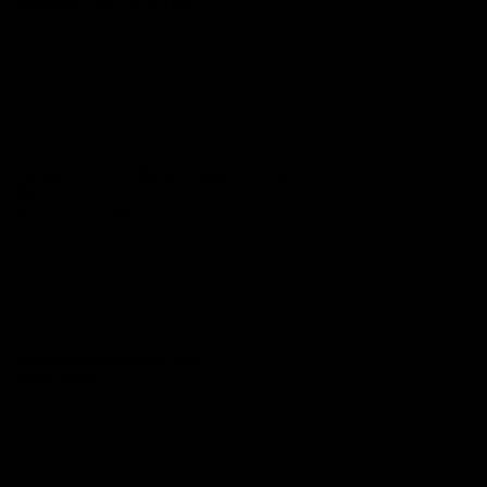
Montenegro als Lebens-Oase
Yvonne Willner
Auswandern nach Elba und Einwandern mit
Herz
Marlies Fabijenna Moertter
Alter Rucksack im neuen Land
Sandra Drescher