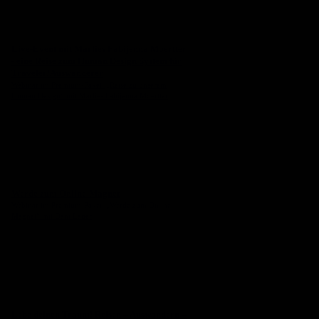
Live-Event mit Marlies Fabijenna Moertter
- eine Reise zum Human Design System für
Traveler/Auswanderer
Webinar im Premium-Paket: „Reise zu unserem
Human Design“ mit Marlies Fabijenna Moertter
Werde zum Online-Magnet
Webinar im Premium-Paket: „Werde zum Online-
Magnet“ mit Dani Lauer
Lebe deinen Traum! Reisen – Auswandern –