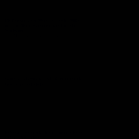
Die Bewegung von Menschen, Klein-, Mittel-
und Familienunternehmen als Chance für
Wachstum
PhDr. Martin Reh – weitere Einblicke
Geführte Lebensreise des Loslassens und die
Geschenke des Lebens
Juana Drizhal
Reise zum Seelenort: Eine andauernde Reise
voller Erkenntnisse