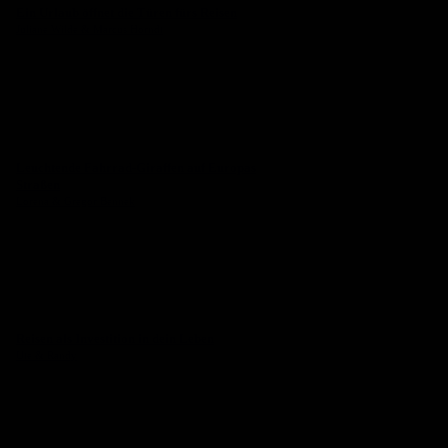
Ein Urlaub öffnet die Türen fürs Reisen
Juliane Wilde & Marcus Horndt
Leuchtende Fahrrad-Giraffen auf Europas
Straßen
Lorena & Gregor Bennek
Reisen als Investition in dein Leben
Ute & Randy