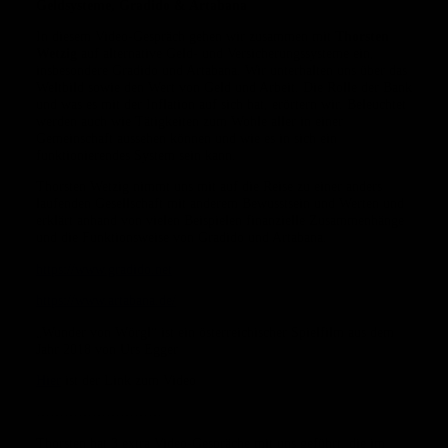
Geldsysteme, Gradido & Artabana
In diesem Video-Gespräch gehen wir zusammen mit
Thorsten
Wetzig
auf alternative Geld- und Versicherungssysteme ein,
insbesondere Gradido und Artabana. Wir unterhalten uns über das
Weltbild sowie den Wert von Geld und Arbeit. Die Rolle der Bank
und was es mit der Inflation auf sich hat, erörtern wir. Beleuchtet
werden auch wie Tätigkeiten zum Wohle aller in einer
Gemeinschaft aussehen können und wie es in sich ein
funktionierendes System sein kann.
Thorsten Wetzig nimmt uns mit auf die Reise zu einer anders
laufenden Gesellschaft mit anderem Bewusstsein und Werten und
erklärt anhand von vielen Beispielen finanzielle Zusammenhänge
und die Funktionsweise von Gradido und Artabana.
https://www.gradido.net
https://www.artabana.de/
„Wunder von Wörgl“ ist ein österreichischer Spielfilm aus dem
Jahr 2018 von Urs Egger
Hier
ist der Link zum Video
………………………
Thorsten hat 3 extra Video-Gespräche mit uns geführt, die im