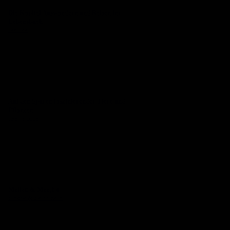
Die Kapitel Auswandern und Reisen im
Lebensbuch
Teo Coe
Auf den Spuren faszinierender Tiere und
Pflanzen
Regina Buder
Meilen & Mee(h)r
Simone & Stefan Heim