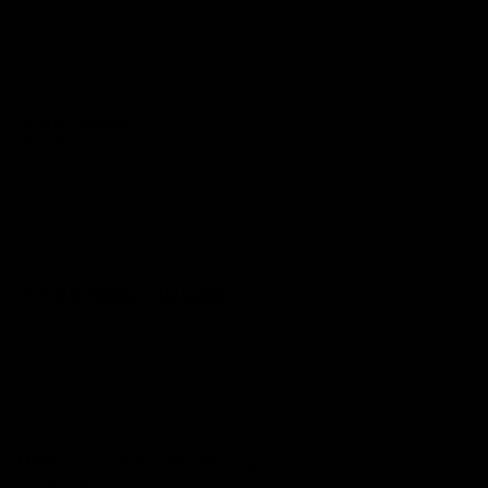
Sprachen hautnah
Michal Perlinski
Verliebt in skandinavische Länder
Carina & Thomas Streif
Mit Bodyguards in Brasilien unterwegs
Jessy Schneider