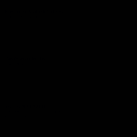
Raus aus der Angst, rein ins Leben
Helena & Björn Reichel
(Aus-)Wandern im Flow
Dagmar & Bruno Charbonnier
Yoga der NEUEN ZEIT
Yoga-Session im Premium-Paket: „Yoga der NEUEN
ZEIT“ mit Ines Kilthau