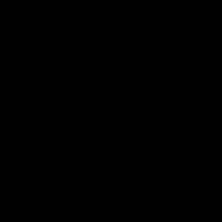
Umgeben von Pferden, Bergen und dem
Meer in Mexiko
Amanda Roelofsen
Zuhause im Land der Schotten
Janna & Poldi Spannagel
Bewegung ist Reisen
Martin Reh