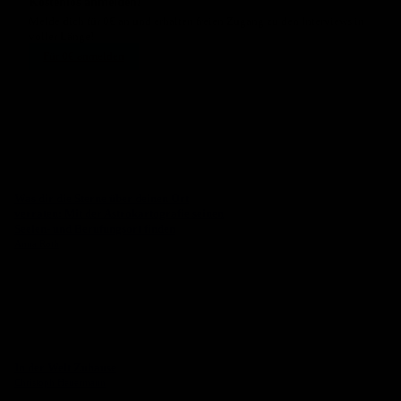
Kostenlos anmelden!
Melde dich für 0€ an und erhalten freien Zugang zu den Interviews in
voller Länge!
Für 0€ anmelden
Was dir die Sterne über deinen Ort
verraten: Mit der Astrokartografie seinen
Seelen- und Berufungsort finden
Anna Roth
In der Welt Zuhause
Christoph Heuermann