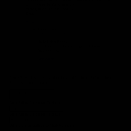
richtige Stoff, also als Verbundmaterial. Zum Dämmen
wohl eher nicht, das stimmt 🙂
Viele grüße aus aktuell Spanien
Randy
Antworten
Travel.Love
5. Mai 2025 0:20
Hallo lieber Randy,
laut Thorsten nehmen einige auch Papier zum
Dämmen… 😁
Antworten
Deine E-Mail-Adresse wird nicht veröffentlicht.
Erforderliche
Felder sind mit
*
markiert
Bitte füllen Sie dieses Feld aus.
Bitte füllen Sie dieses Feld aus.
Bitte gib eine gültige E-Mail-Adresse ein.