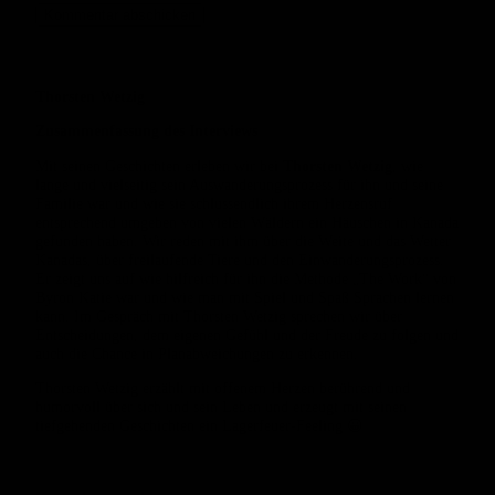
Kommentar abschicken
Thorsten Wetzig
Zusammenfassung des Interviews
Mit seinen Geschichten erleben wir bei
Thorsten Wetzig
, wie
lange und vielseitig sein Auswanderungsprozess für ihn und seine
Familie war und wie sie schlussendlich ihrem Herzensruf
entsprechend umgeben von vielen Wäldern ein Häuschen in Kanada
gefunden haben. Wir reden mit ihm über die Weite und das Wetter
Kanadas, über freilaufende Tiere und den Einwanderungsprozess.
Er zeigt uns auf wie hilfreich für ihn die Methode „The Work“ von
Byron Katie war und wie man mit Spiel und Spaß Sprachen lernen
kann. Im Gespräch mit Thorsten Wetzig sprechen wir über
Entscheidungen, dem eigenen Gefühl und der Freude zu folgen und
auch die Chance in Planabweichungen zu erkennen.
Thorsten Wetzig erzählt mit offenem Herzen berührend und
humorvoll über sich und sein Leben und erzeugt mit seinen
tiefgehenden Geschichten ein Lagerfeuer-Feeling 😀