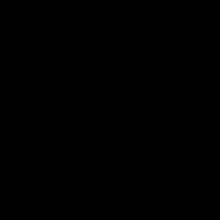
Anna Roth – weitere Einblicke
Auf in den nächsten Energieschwung: Eine
innere & äußere Reise
Ines & Jonas Kilthau – weitere Einblicke