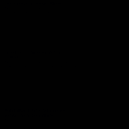
Geld verdienen unterwegs - Mindset
Webinar im Premium-Paket: „Lebe deinen Traum“
mit Dagmar & Bruno Charbonnier
TravelLOVE – Auf Reisen als Paar
erblühen
Webinar im Premium-Paket: „TravelLOVE – Auf
Reisen als Paar erblühen“ mit Juliane Wilde & Marcus
Horndt
Wahrhaftigkeit, Authentizität und wie
wichtig deine Individualität ist
Webinar im Premium-Paket: „Wahrhaftigkeit,
Authentizität und wie wichtig Individualität ist“ mit
Nancy & Florian Weisheit