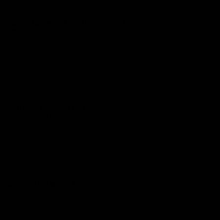
Auf dem Rücken der Pferde liegt das Glück
der Erde
Maren Brümmer
Angekommen in Costa Rica
Mayan Gabbay & Alice Gabbay
Zyklen, Reisen und der Duft des Lebens
Nancy & Florian Weisheit