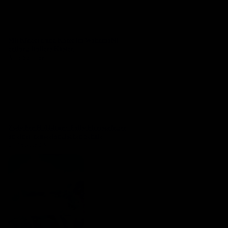
Mit Kindern und Katze im Wohnmobil
entlang Italiens Küsten
Anna Steininger
Zwischen Hobbit und Fallschirmspringen
an einer neuseeländischen Schule
Emilia Kocatürk