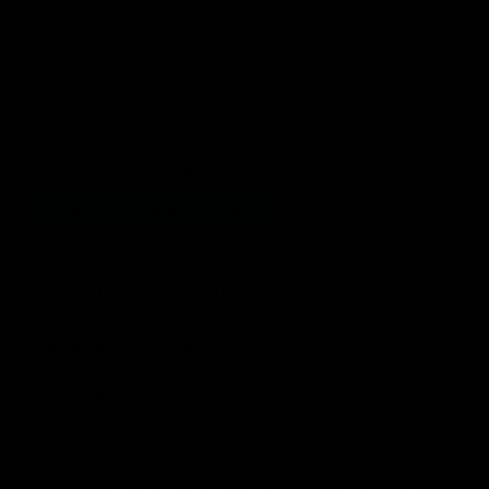
Kongress-Paket enthalten sind:
Wir betrachten näher die Ängste zum Thema Geld und beleuchten
diese mithilfe von „The Work“ von Byron Katie bei Madeleine
und Mathias. Im 1. Teil von „The Work I“ behandeln wir die
Fragen 1-3 und im 2. Teil von „The Work II“ geht es weiter mit
den Fragen 4-6.
Im „Forschungsprojekt – Finde etwas Nutzloses“ geht’s vom
Nutzlosen zum Sinnvollen und welchen Wert Sachen haben.
Geldsysteme, Gradido & Artabana
Kommentarbereich:
Feedback, Lob oder Kritik sind hier gleichermaßen willkommen,
solange sie auf respektvolle Art geäußert werden!
2
Kommentare
.
Hinterlasse eine Antwort
Randy
30. April 2025 20:33
Lieber Freund Torsten,
Gerstenstroh ist für Lehm/Stroh Gemisch genau der