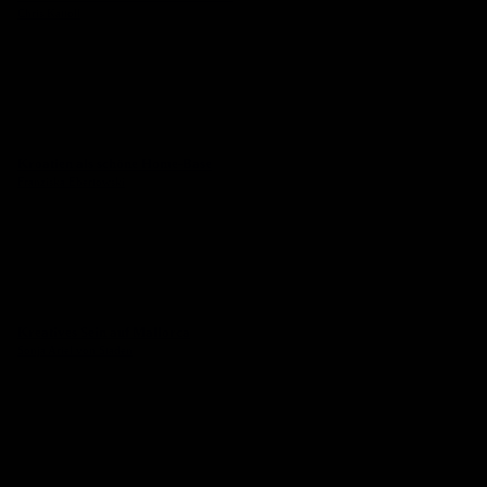
Chris Kattoll
Kroatien als schöne Home-Base
Franziska Ebertowski
Kreatives Sein auf Mallorca
Sonja Ariel von Staden