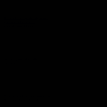
Deinem Lebensgefühl folgen und
gemeinsam frei werden
Angela & Carsten Dickhut
Auf den Spuren der Düfte
Dani Lauer
Wo einen das Herz zusammen führt
Markus von Ökologisch Siedeln