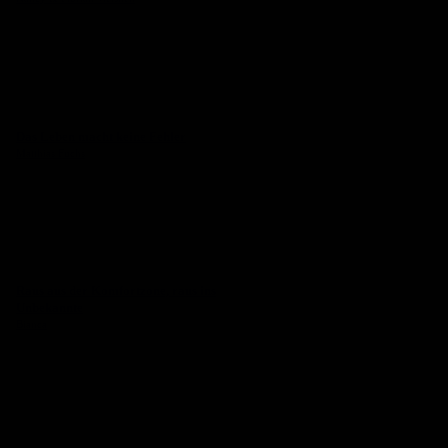
Das Leben macht keine Fehler
Matthias Fuchs
Raus aus der Komfortzone, raus ins
Unbekannte
Bianca