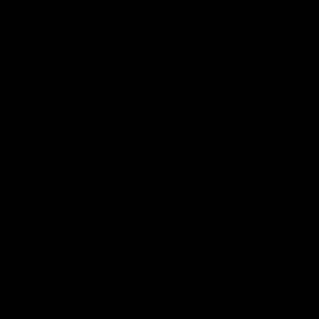
Über den Wolken scheint die Sonne
Marie Ringhand
Mit 55 Jahren Systemausstieg ins Leben auf
Zypern
Sabine Clemens