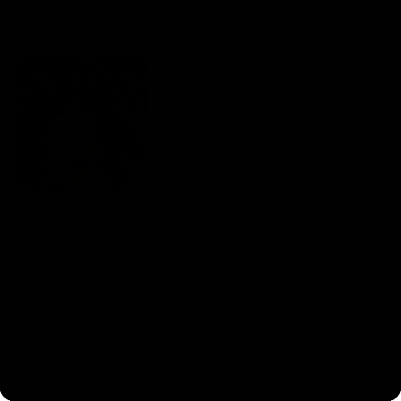
Abenteuer Reisen: Vom Kindergeld bis
Stromausfall
Ute & Randy – weitere Einblicke
Offenheit öffnet Türen: Alles hinter sich
lassen & sich selbst begegnen
Nadescha San & Christoph Stenzel – weitere
Einblicke