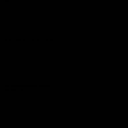
Robin Lerch
Unbeschriebene Blätter auf Reisen
Kirstin Luther & Martin Maubach
Des Glückes eigener Schmied
Gerhard Zirkel