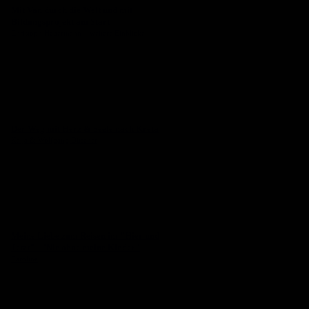
Mit Van durch die Welt und mit
Bildungsprojekt am Start
Christoph Heuermann – weitere Einblicke
Der Weg mit Herz & Seele nach Kreta
Katja & Wolfgang Düsener
Meine Liebe zum Reisen im "Hier und
Jetzt" - "Nie ohne meine Kinder"
Caroline