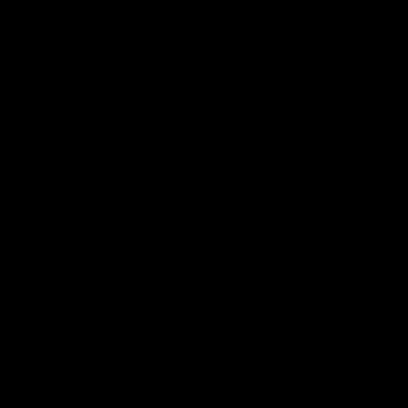
Rechtssichere Auswanderungs-Tipps für
mehr Sonne im Leben
Michael Wohlfart
Fügung auf Reisen
Alicia Kusumitra
Erfüllt auf Reisen als Familie leben