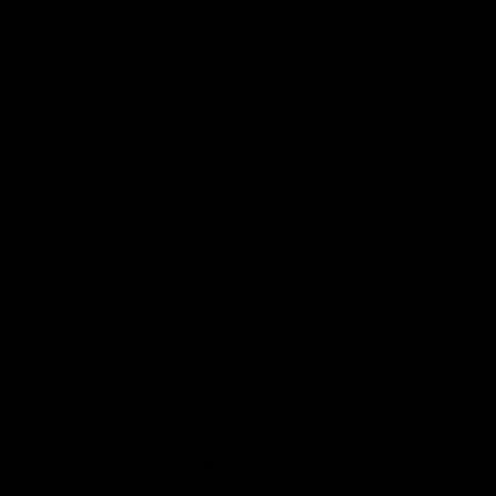
Sich der Sonne zuwenden
Viktor Belsch
Raus aus dem Alltag, rein ins Familienglück
Natascha Lackner
Gesund, Grenzenlos und Glücklich als
Auswanderer