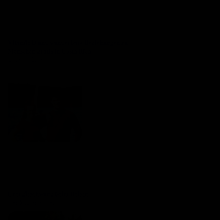
Vitamin D und wunderbare Beziehungen zu
Menschen gratis in Costa Rica
Dr. Jenny Zobel
Energieschwung beim Reisen
Ines & Jonas Kilthau