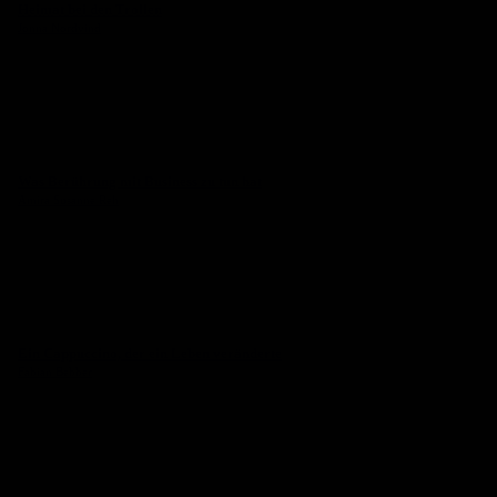
Heimat bei den Trollen
Jonna Nordvind
Was Berührung mit Business zu tun hat
Amira Susanne Reh
Ein Cappuccino, der ein Leben veränderte
Fabian Bebber